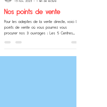
coccinelledemoiselle
19 nov. 2023
1 min de lecture
Nos points de vente
Pour les adeptes de la vente directe, voici les
points de vente où vous pourrez vous
procurer nos 3 ouvrages : Les 5 Centres
socioculturels de Nueil les Aubiers, Bressuire,
Cerizay, Mauléon et Argentonnay (La
Colporteuse)